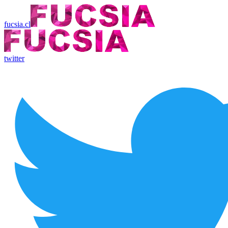
fucsia.cl
twitter