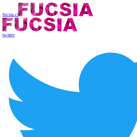
fucsia.cl
twitter