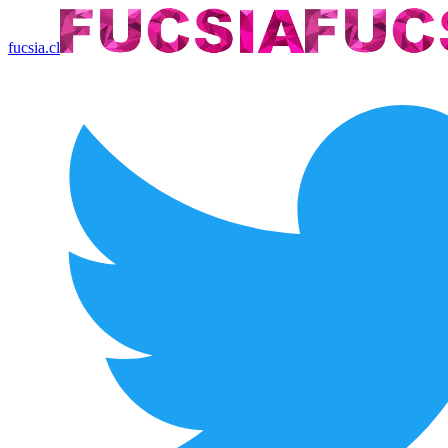
fucsia.cl