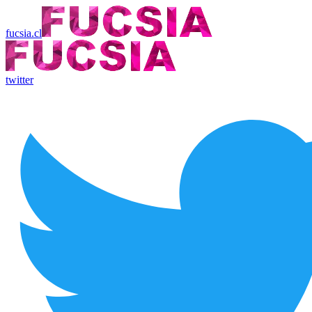
fucsia.cl
twitter