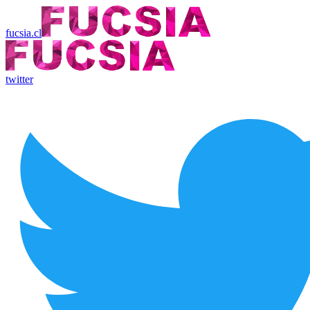
fucsia.cl
twitter