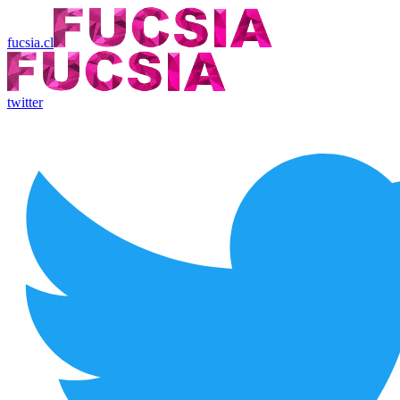
fucsia.cl
twitter