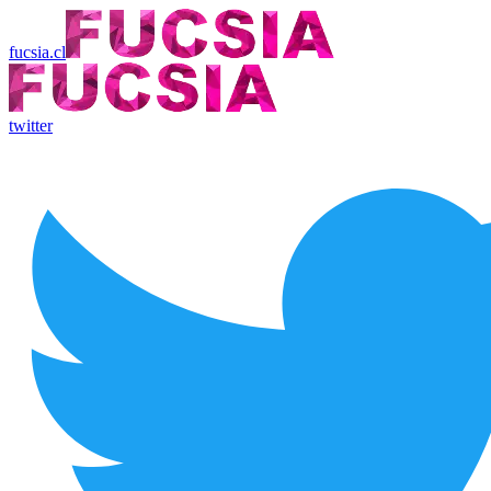
fucsia.cl
twitter