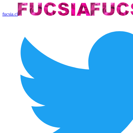
fucsia.cl