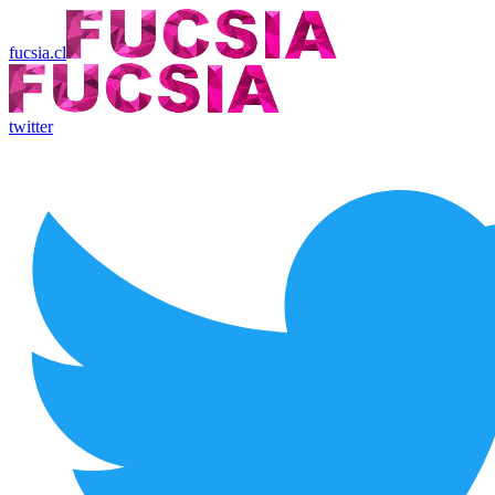
fucsia.cl
twitter