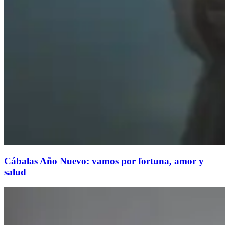
Cábalas Año Nuevo: vamos por fortuna, amor y
salud