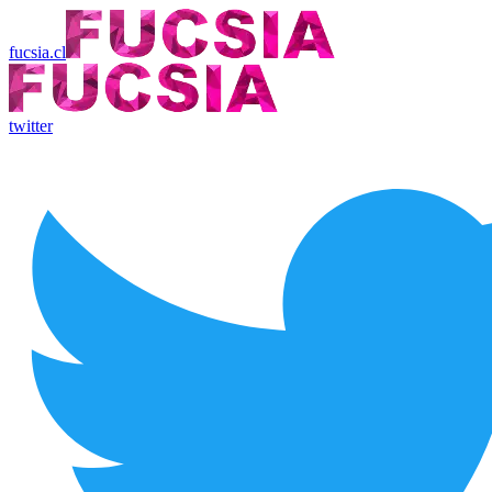
fucsia.cl
twitter