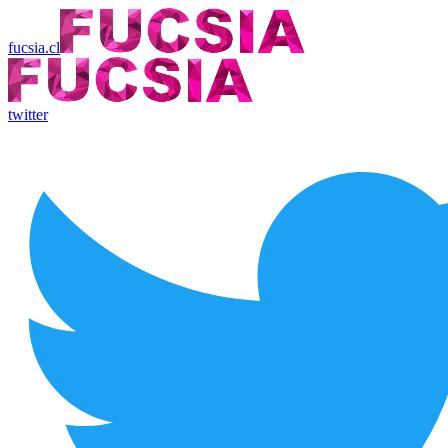
fucsia.cl
twitter