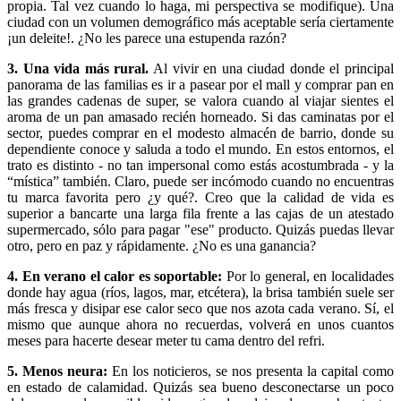
propia. Tal vez cuando lo haga, mi perspectiva se modifique). Una
ciudad con un volumen demográfico más aceptable sería ciertamente
¡un deleite!. ¿No les parece una estupenda razón?
3. Una vida más rural.
Al vivir en una ciudad donde el principal
panorama de las familias es ir a pasear por el mall y comprar pan en
las grandes cadenas de super, se valora cuando al viajar sientes el
aroma de un pan amasado recién horneado. Si das caminatas por el
sector, puedes comprar en el modesto almacén de barrio, donde su
dependiente conoce y saluda a todo el mundo. En estos entornos, el
trato es distinto - no tan impersonal como estás acostumbrada - y la
“mística” también. Claro, puede ser incómodo cuando no encuentras
tu marca favorita pero ¿y qué?. Creo que la calidad de vida es
superior a bancarte una larga fila frente a las cajas de un atestado
supermercado, sólo para pagar "ese" producto. Quizás puedas llevar
otro, pero en paz y rápidamente. ¿No es una ganancia?
4. En verano el calor es soportable:
Por lo general, en localidades
donde hay agua (ríos, lagos, mar, etcétera), la brisa también suele ser
más fresca y disipar ese calor seco que nos azota cada verano. Sí, el
mismo que aunque ahora no recuerdas, volverá en unos cuantos
meses para hacerte desear meter tu cama dentro del refri.
5. Menos neura:
En los noticieros, se nos presenta la capital como
en estado de calamidad. Quizás sea bueno desconectarse un poco