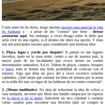
Como antes les he dicho, tengo muchas
razones para apreciar la vida
en Santiago
y - a pesar de los “contras” que tiene -
desear
asentarme aquí
. Sin embargo, a veces divago sobre lo lindo que
sería vivir en una región, si el destino me diera esa opción. Y éstas
son mis principales razones para considerarlo una hermosa idea:
1. Playa, lagos y ¡verde por doquier!
Si pienso en mis lugares
favoritos, tanto en la zona norte, centro o sur de nuestro país, la
mayor parte de las localidades que evoco tienen un común
denominador: naturaleza. Así es. Trátese de playas, campos, bosques
o
lagos
, todo te brinda una bella posibilidad de conectar con el
entorno. Algo que dista un poco del a veces excesivo cemento
capitalino. ¿Qué mejor que caminar los fines de semana por la arena
en la orilla del mar, en lugar de las baldosas de un centro comercial?
2. ¡Menos multitudes!.
No deja de seducirme la idea de volver a
casa tranquila, sin tener que librar una batalla campal por un espacio
en
la micro o en el metro
, bancarme un taco criminal o caminar
varias cuadras para encontrar una bicicleta (aún no compro la