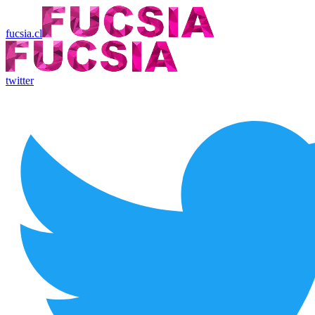
fucsia.cl
twitter