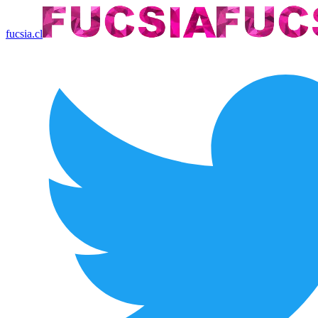
fucsia.cl