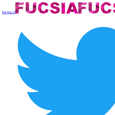
fucsia.cl