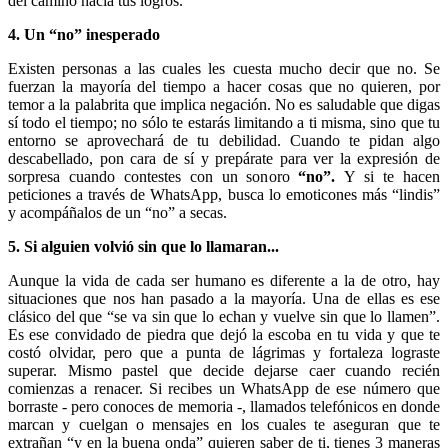
del camino hacia tus logros.
4. Un “no” inesperado
Existen personas a las cuales les cuesta mucho decir que no. Se
fuerzan la mayoría del tiempo a hacer cosas que no quieren, por
temor a la palabrita que implica negación. No es saludable que digas
sí todo el tiempo; no sólo te estarás limitando a ti misma, sino que tu
entorno se aprovechará de tu debilidad. Cuando te pidan algo
descabellado, pon cara de sí y prepárate para ver la expresión de
sorpresa cuando contestes con un sonoro
“no”.
Y si te hacen
peticiones a través de WhatsApp, busca lo emoticones más “lindis”
y acompáñalos de un “no” a secas.
5. Si alguien volvió sin que lo llamaran...
Aunque la vida de cada ser humano es diferente a la de otro, hay
situaciones que nos han pasado a la mayoría. Una de ellas es ese
clásico del que “se va sin que lo echan y vuelve sin que lo llamen”.
Es ese convidado de piedra que dejó la escoba en tu vida y que te
costó olvidar, pero que a punta de lágrimas y fortaleza lograste
superar. Mismo pastel que decide dejarse caer cuando recién
comienzas a renacer. Si recibes un WhatsApp de ese número que
borraste - pero conoces de memoria -, llamados telefónicos en donde
marcan y cuelgan o mensajes en los cuales te aseguran que te
extrañan “y en la buena onda” quieren saber de ti, tienes 3 maneras