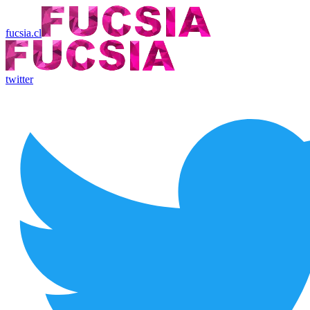
fucsia.cl
twitter