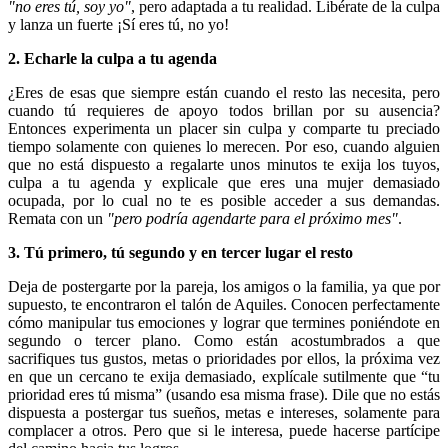
"no eres tú, soy yo"
, pero adaptada a tu realidad. Libérate de la culpa
y lanza un fuerte ¡Sí eres tú, no yo!
2. Echarle la culpa a tu agenda
¿Eres de esas que siempre están cuando el resto las necesita, pero
cuando tú requieres de apoyo todos brillan por su ausencia?
Entonces experimenta un placer sin culpa y comparte tu preciado
tiempo solamente con quienes lo merecen. Por eso, cuando alguien
que no está dispuesto a regalarte unos minutos te exija los tuyos,
culpa a tu agenda y explicale que eres una mujer demasiado
ocupada, por lo cual no te es posible acceder a sus demandas.
Remata con un
"pero podría agendarte para el próximo mes"
.
3. Tú primero, tú segundo y en tercer lugar el resto
Deja de postergarte por la pareja, los amigos o la familia, ya que por
supuesto, te encontraron el talón de Aquiles. Conocen perfectamente
cómo manipular tus emociones y lograr que termines poniéndote en
segundo o tercer plano. Como están acostumbrados a que
sacrifiques tus gustos, metas o prioridades por ellos, la próxima vez
en que un cercano te exija demasiado, explícale sutilmente que “tu
prioridad eres tú misma” (usando esa misma frase). Dile que no estás
dispuesta a postergar tus sueños, metas e intereses, solamente para
complacer a otros. Pero que si le interesa, puede hacerse partícipe