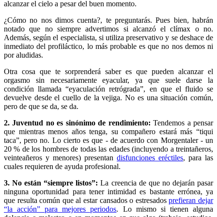
alcanzar el cielo a pesar del buen momento.
¿Cómo no nos dimos cuenta?, te preguntarás. Pues bien, habrán
notado que no siempre advertimos si alcanzó el clímax o no.
Además, según el especialista, si utiliza preservativo y se deshace de
inmediato del profiláctico, lo más probable es que no nos demos ni
por aludidas.
Otra cosa que te sorprenderá saber es que pueden alcanzar el
orgasmo sin necesariamente eyacular, ya que suele darse la
condición llamada “eyaculación retrógrada”, en que el fluido se
devuelve desde el cuello de la vejiga. No es una situación común,
pero de que se da, se da.
2. Juventud no es sinónimo de rendimiento:
Tendemos a pensar
que mientras menos años tenga, su compañero estará más “tiqui
taca”, pero no. Lo cierto es que - de acuerdo con Morgentaler - un
20 % de los hombres de todas las edades (incluyendo a treintañeros,
veinteañeros y menores) presentan
disfunciones eréctiles
, para las
cuales requieren de ayuda profesional.
3. No están “siempre listos”:
La creencia de que no dejarán pasar
ninguna oportunidad para tener intimidad es bastante errónea, ya
que resulta común que al estar cansados o estresados
prefieran dejar
“la acción” para mejores periodos
. Lo mismo si tienen alguna