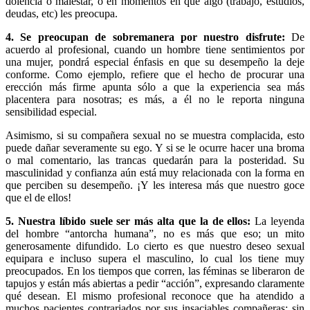
dolencia o malestar, o en momentos en que algo (trabajo, estudios,
deudas, etc) les preocupa.
4. Se preocupan de sobremanera por nuestro disfrute:
De
acuerdo al profesional, cuando un hombre tiene sentimientos por
una mujer, pondrá especial énfasis en que su desempeño la deje
conforme. Como ejemplo, refiere que el hecho de procurar una
erección más firme apunta sólo a que la experiencia sea más
placentera para nosotras; es más, a él no le reporta ninguna
sensibilidad especial.
Asimismo, si su compañera sexual no se muestra complacida, esto
puede dañar severamente su ego. Y si se le ocurre hacer una broma
o mal comentario, las trancas quedarán para la posteridad. Su
masculinidad y confianza aún está muy relacionada con la forma en
que perciben su desempeño. ¡Y les interesa más que nuestro goce
que el de ellos!
5. Nuestra líbido suele ser más alta que la de ellos:
La leyenda
del hombre “antorcha humana”, no es más que eso; un mito
generosamente difundido. Lo cierto es que nuestro deseo sexual
equipara e incluso supera el masculino, lo cual los tiene muy
preocupados. En los tiempos que corren, las féminas se liberaron de
tapujos y están más abiertas a pedir “acción”, expresando claramente
qué desean. El mismo profesional reconoce que ha atendido a
muchos pacientes contrariados por sus insaciables compañeras; sin