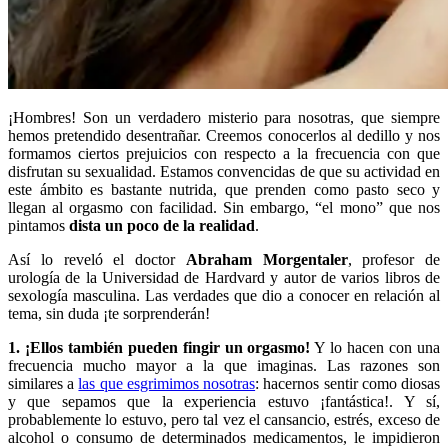
¡Hombres! Son un verdadero misterio para nosotras, que siempre
hemos pretendido desentrañar. Creemos conocerlos al dedillo y nos
formamos ciertos prejuicios con respecto a la frecuencia con que
disfrutan su sexualidad. Estamos convencidas de que su actividad en
este ámbito es bastante nutrida, que prenden como pasto seco y
llegan al orgasmo con facilidad. Sin embargo, “el mono” que nos
pintamos
dista un poco de la realidad
.
Así lo reveló el doctor
Abraham Morgentaler
, profesor de
urología de la Universidad de Hardvard y autor de varios libros de
sexología masculina. Las verdades que dio a conocer en relación al
tema, sin duda ¡te sorprenderán!
1. ¡Ellos también pueden fingir un orgasmo!
Y lo hacen con una
frecuencia mucho mayor a la que imaginas. Las razones son
similares a
las que esgrimimos nosotras
: hacernos sentir como diosas
y que sepamos que la experiencia estuvo ¡fantástica!. Y sí,
probablemente lo estuvo, pero tal vez el cansancio, estrés, exceso de
alcohol o consumo de determinados medicamentos, le impidieron