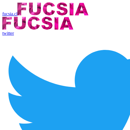
fucsia.cl
twitter