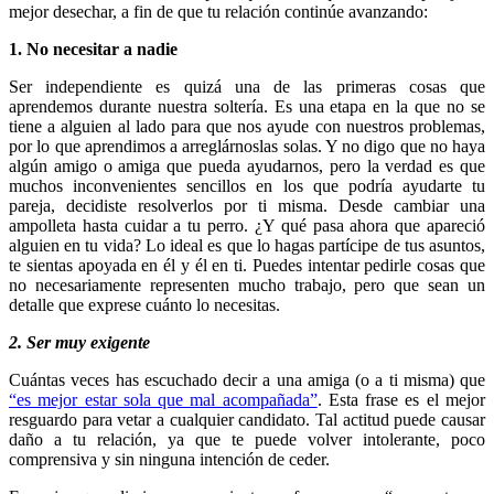
mejor desechar, a fin de que tu relación continúe avanzando:
1. No necesitar a nadie
Ser independiente es quizá una de las primeras cosas que
aprendemos durante nuestra soltería. Es una etapa en la que no se
tiene a alguien al lado para que nos ayude con nuestros problemas,
por lo que aprendimos a arreglárnoslas solas. Y no digo que no haya
algún amigo o amiga que pueda ayudarnos, pero la verdad es que
muchos inconvenientes sencillos en los que podría ayudarte tu
pareja, decidiste resolverlos por ti misma. Desde cambiar una
ampolleta hasta cuidar a tu perro. ¿Y qué pasa ahora que apareció
alguien en tu vida? Lo ideal es que lo hagas partícipe de tus asuntos,
te sientas apoyada en él y él en ti. Puedes intentar pedirle cosas que
no necesariamente representen mucho trabajo, pero que sean un
detalle que exprese cuánto lo necesitas.
2. Ser muy exigente
Cuántas veces has escuchado decir a una amiga (o a ti misma) que
“es mejor estar sola que mal acompañada”
. Esta frase es el mejor
resguardo para vetar a cualquier candidato. Tal actitud puede causar
daño a tu relación, ya que te puede volver intolerante, poco
comprensiva y sin ninguna intención de ceder.