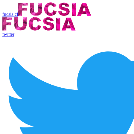
fucsia.cl
twitter