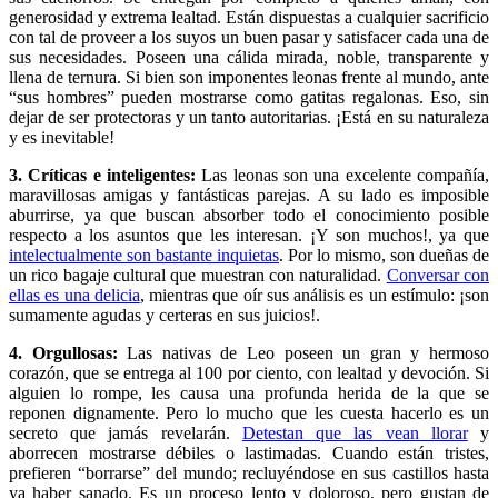
generosidad y extrema lealtad. Están dispuestas a cualquier sacrificio
con tal de proveer a los suyos un buen pasar y satisfacer cada una de
sus necesidades. Poseen una cálida mirada, noble, transparente y
llena de ternura. Si bien son imponentes leonas frente al mundo, ante
“sus hombres” pueden mostrarse como gatitas regalonas. Eso, sin
dejar de ser protectoras y un tanto autoritarias. ¡Está en su naturaleza
y es inevitable!
3. Críticas e inteligentes:
Las leonas son una excelente compañía,
maravillosas amigas y fantásticas parejas. A su lado es imposible
aburrirse, ya que buscan absorber todo el conocimiento posible
respecto a los asuntos que les interesan. ¡Y son muchos!, ya que
intelectualmente son bastante inquietas
. Por lo mismo, son dueñas de
un rico bagaje cultural que muestran con naturalidad.
Conversar con
ellas es una delicia
, mientras que oír sus análisis es un estímulo: ¡son
sumamente agudas y certeras en sus juicios!.
4. Orgullosas:
Las nativas de Leo poseen un gran y hermoso
corazón, que se entrega al 100 por ciento, con lealtad y devoción. Si
alguien lo rompe, les causa una profunda herida de la que se
reponen dignamente. Pero lo mucho que les cuesta hacerlo es un
secreto que jamás revelarán.
Detestan que las vean llorar
y
aborrecen mostrarse débiles o lastimadas. Cuando están tristes,
prefieren “borrarse” del mundo; recluyéndose en sus castillos hasta
ya haber sanado. Es un proceso lento y doloroso, pero gustan de