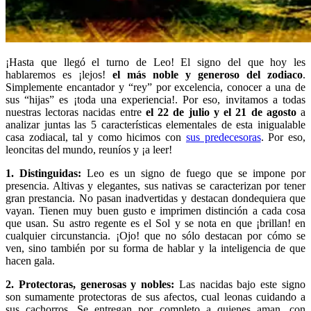
¡Hasta que llegó el turno de Leo! El signo del que hoy les
hablaremos es ¡lejos!
el más noble y generoso del zodiaco
.
Simplemente encantador y “rey” por excelencia, conocer a una de
sus “hijas” es ¡toda una experiencia!. Por eso, invitamos a todas
nuestras lectoras nacidas entre
el 22 de julio y el 21 de agosto
a
analizar juntas las 5 características elementales de esta inigualable
casa zodiacal, tal y como hicimos con
sus predecesoras
. Por eso,
leoncitas del mundo, reuníos y ¡a leer!
1. Distinguidas:
Leo es un signo de fuego que se impone por
presencia. Altivas y elegantes, sus nativas se caracterizan por tener
gran prestancia. No pasan inadvertidas y destacan dondequiera que
vayan. Tienen muy buen gusto e imprimen distinción a cada cosa
que usan. Su astro regente es el Sol y se nota en que ¡brillan! en
cualquier circunstancia. ¡Ojo! que no sólo destacan por cómo se
ven, sino también por su forma de hablar y la inteligencia de que
hacen gala.
2. Protectoras, generosas y nobles:
Las nacidas bajo este signo
son sumamente protectoras de sus afectos, cual leonas cuidando a
sus cachorros. Se entregan por completo a quienes aman, con