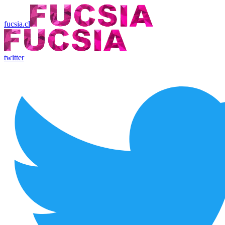
fucsia.cl
twitter