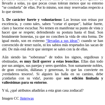
llevarlo a solas, ya que pocas cosas toleran menos que su entorno
“se conduela” de ellas. Por lo mismo, son muy reservadas respecto a
lo que sienten.
5. De carácter fuerte y voluntarioso:
Las leonas son reinas por
excelencia, y como tales, saben “cortar el queque”, hablar fuerte,
claro y hacerse escuchar. No temen en manifestar su punto de vista y
hacer que se respete; defendiendo su postura hasta el final. Son
brutalmente honestas, ya que no conciben la vida de otra forma. De
igual modo, son en extremo
“llevadas a sus ideas”
: cuando se han
convencido de tener razón, ni los sabios más respetados las sacan de
ahí. De más está decir que siempre se salen con la de ellas.
Aún siendo las “soberanas” de todos los signos, orgullosas y
obstinadas,
es muy fácil querer a estas leoncitas
. Ellas dan todo
por sus amigos, sus parejas y seres queridos. Son sumamente nobles,
de gran corazón, diáfanas y generosas, lo que las convierte en
¡verdaderos tesoros!. Si alguien las halla en su camino, debe
¡cuidarlas con su vida!, puesto que
son edición limitada y
valiosísimas para su entorno
.
Y tú, ¿qué atributos añadirías a esta gran casa zodiacal?
Imagen CC
Jinterwas