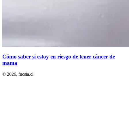
Cómo saber si estoy en riesgo de tener cáncer de
mama
© 2026,
fucsia.cl