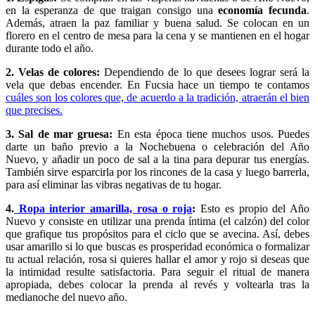
en la esperanza de que traigan consigo una
economía fecunda
.
Además, atraen la paz familiar y buena salud. Se colocan en un
florero en el centro de mesa para la cena y se mantienen en el hogar
durante todo el año.
2. Velas de colores:
Dependiendo de lo que desees lograr será la
vela que debas encender. En Fucsia hace un tiempo te contamos
cuáles son los colores que, de acuerdo a la tradición, atraerán el bien
que precises.
3. Sal de mar gruesa:
En esta época tiene muchos usos. Puedes
darte un baño previo a la Nochebuena o celebración del Año
Nuevo, y añadir un poco de sal a la tina para depurar tus energías.
También sirve esparcirla por los rincones de la casa y luego barrerla,
para así eliminar las vibras negativas de tu hogar.
4.
Ropa interior amarilla, rosa o roja
:
Esto es propio del Año
Nuevo y consiste en utilizar una prenda íntima (el calzón) del color
que grafique tus propósitos para el ciclo que se avecina. Así, debes
usar amarillo si lo que buscas es prosperidad económica o formalizar
tu actual relación, rosa si quieres hallar el amor y rojo si deseas que
la intimidad resulte satisfactoria. Para seguir el ritual de manera
apropiada, debes colocar la prenda al revés y voltearla tras la
medianoche del nuevo año.