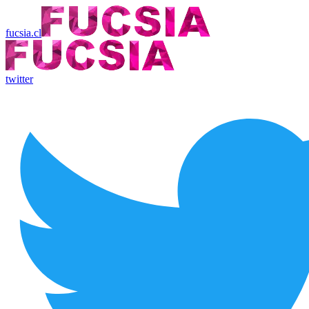
fucsia.cl
twitter