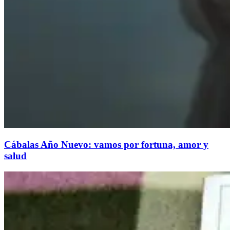
Cábalas Año Nuevo: vamos por fortuna, amor y
salud