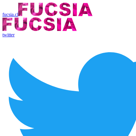
fucsia.cl
twitter