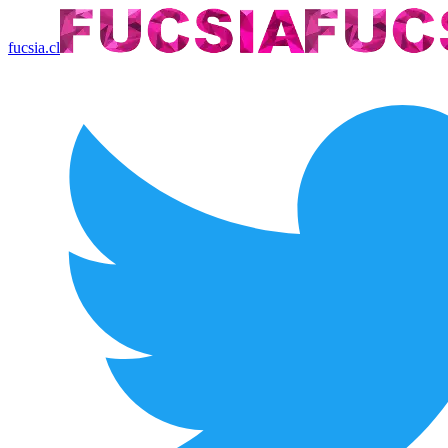
fucsia.cl