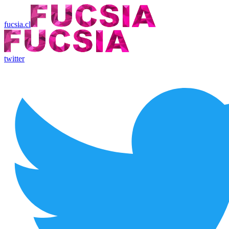
fucsia.cl
twitter