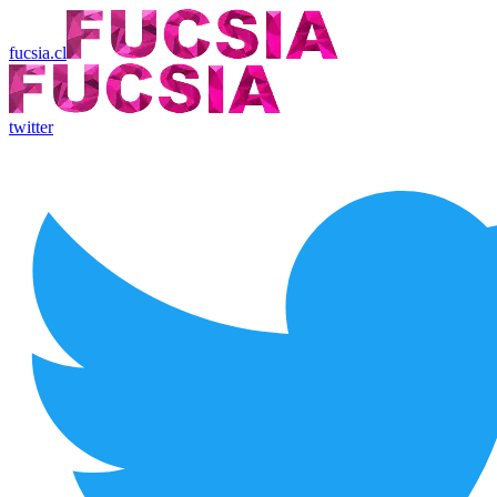
fucsia.cl
twitter