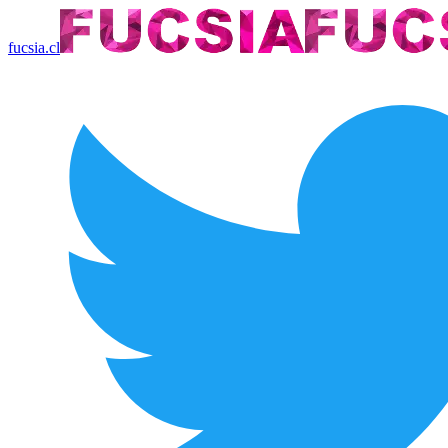
fucsia.cl