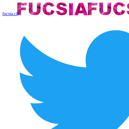
fucsia.cl