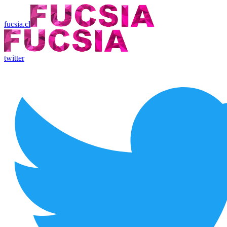
fucsia.cl
twitter