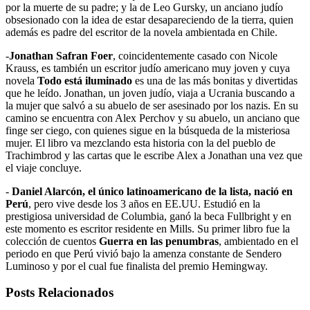
por la muerte de su padre; y la de Leo Gursky, un anciano judío
obsesionado con la idea de estar desapareciendo de la tierra, quien
además es padre del escritor de la novela ambientada en Chile.
-
Jonathan Safran Foer
, coincidentemente casado con Nicole
Krauss, es también un escritor judío americano muy joven y cuya
novela
Todo está iluminado
es una de las más bonitas y divertidas
que he leído. Jonathan, un joven judío, viaja a Ucrania buscando a
la mujer que salvó a su abuelo de ser asesinado por los nazis. En su
camino se encuentra con Alex Perchov y su abuelo, un anciano que
finge ser ciego, con quienes sigue en la búsqueda de la misteriosa
mujer. El libro va mezclando esta historia con la del pueblo de
Trachimbrod y las cartas que le escribe Alex a Jonathan una vez que
el viaje concluye.
-
Daniel Alarcón, el único latinoamericano de la lista, nació en
Perú
, pero vive desde los 3 años en EE.UU. Estudió en la
prestigiosa universidad de Columbia, ganó la beca Fullbright y en
este momento es escritor residente en Mills. Su primer libro fue la
colección de cuentos
Guerra en las penumbras
, ambientado en el
periodo en que Perú vivió bajo la amenza constante de Sendero
Luminoso y por el cual fue finalista del premio Hemingway.
Posts Relacionados