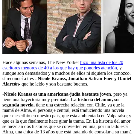
Hace algunas semanas, The New Yorker
hizo una lista de los 20
escritores menores de 40 a los que hay que ponerles atención
, y
aunque son demasiados y a muchos de ellos ni siquiera los conozco,
sí reconocí a tres -
Nicole Krauss, Jonathan Safran Foer y Daniel
Alarcón
- que he leído y son bastante buenos.
-
Nicole Krauss es una americana-judía bastante joven
, pero ya
tiene una trayectoria muy premiada.
La historia del amor, su
segunda novela,
tiene una estrecha relación con Chile, ya que la
mamá de Alma, el personaje central, está traduciendo una novela
que se escribió en nuestro país, que está ambientada en Valparaíso; y
que es la que finalmente hace girar la trama. En La historia del amor
se mezclan dos historias que se convierten en una; por un lado está
Alma, una chica de 13 años que está tratando de consolar a su mamá