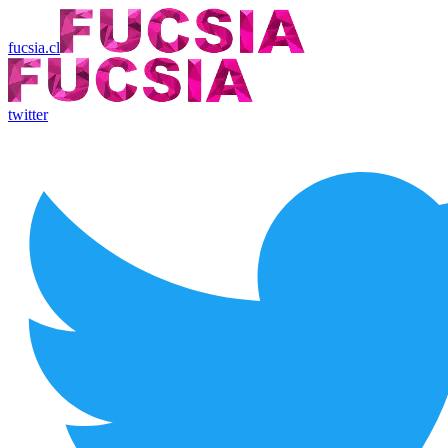
fucsia.cl
twitter