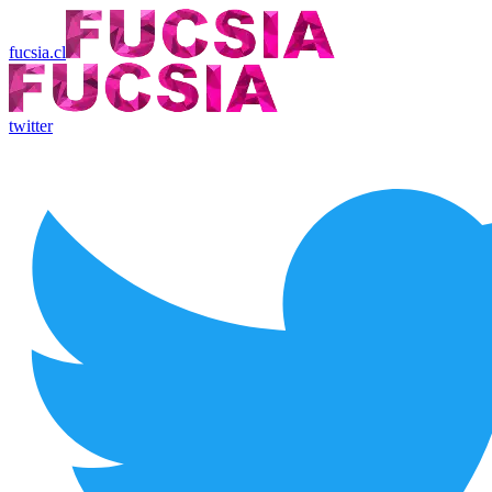
fucsia.cl
twitter