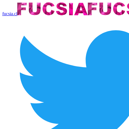
fucsia.cl