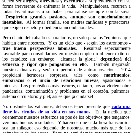
suelen ser
alegres, atrevidas y excéntricas
, sorprendiendo con su
forma irreverente de enfrentar la vida. Manipuladoras, recurren a
todas las artimañas a su haber para salirse siempre con la suya.
Despiertan grandes pasiones, aunque son emocionalmente
inestables
. Al formar familia, son madres cariñosas y protectoras,
que exigen respeto y obediencia incondicionales.
Pero el año del caballo es para todos, no sólo para los "equinos" que
habitan entre nosotros. Y es un ciclo que - según los astrónomos -
trae buena perspectivas laborales
. Resultará especialmente
favorable para consolidarnos en nuestro empleo u obtener éxito en
los estudios; sin embargo, "alcanzar la gloria"
dependerá del
esfuerzo y rigor que pongamos en ello
. También mejorarán
nuestras finanzas y será un periodo de auto-renovación. 2014
propiciará hermosas sorpresas, tales como
matrimonios,
embarazos o el inicio de relaciones nuevas
, apasionadas e
intensas. Los pronósticos más oscuros, en tanto, nos advierten sobre
pandemias, contaminación y problemas en el corazón, pulmones,
sistema circulatorio y piel; así es que ¡a cuidarse!
No obstante los vaticinios, debemos tener presente que
cada una
tiene las riendas de su vida en sus manos
. En la medida que
orientemos nuestros esfuerzos en pos de los objetivos que tengamos,
veremos buenos resultados. Y haremos que cada hora transcurrida
sea un milagro; eso depende de nosotras, mucho más que de los