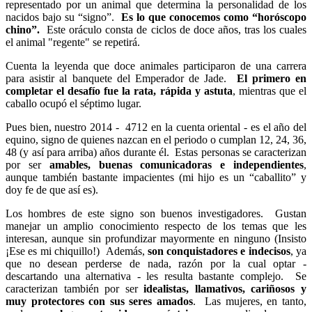
representado por un animal que determina la personalidad de los
nacidos bajo su “signo”.
Es lo que conocemos como “horóscopo
chino”.
Este oráculo consta de ciclos de doce años, tras los cuales
el animal "regente" se repetirá.
Cuenta la leyenda que doce animales participaron de una carrera
para asistir al banquete del Emperador de Jade.
El primero en
completar el desafío fue la rata, rápida y astuta
, mientras que el
caballo ocupó el séptimo lugar.
Pues bien, nuestro 2014 - 4712 en la cuenta oriental - es el año del
equino, signo de quienes nazcan en el periodo o cumplan 12, 24, 36,
48 (y así para arriba) años durante él. Estas personas se caracterizan
por ser
amables, buenas comunicadoras e independientes
,
aunque también bastante impacientes (mi hijo es un “caballito” y
doy fe de que así es).
Los hombres de este signo son buenos investigadores. Gustan
manejar un amplio conocimiento respecto de los temas que les
interesan, aunque sin profundizar mayormente en ninguno (Insisto
¡Ese es mi chiquillo!) Además,
son conquistadores e indecisos
, ya
que no desean perderse de nada, razón por la cual optar -
descartando una alternativa - les resulta bastante complejo. Se
caracterizan también por ser
idealistas, llamativos, cariñosos y
muy protectores con sus seres amados
. Las mujeres, en tanto,