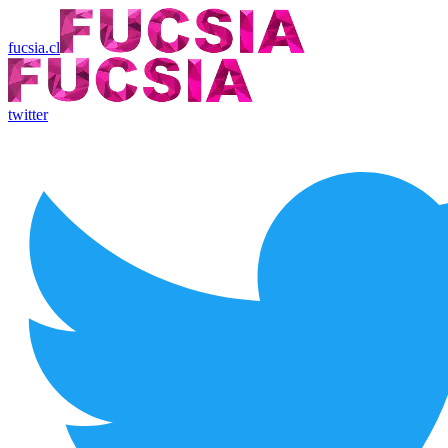
fucsia.cl
twitter