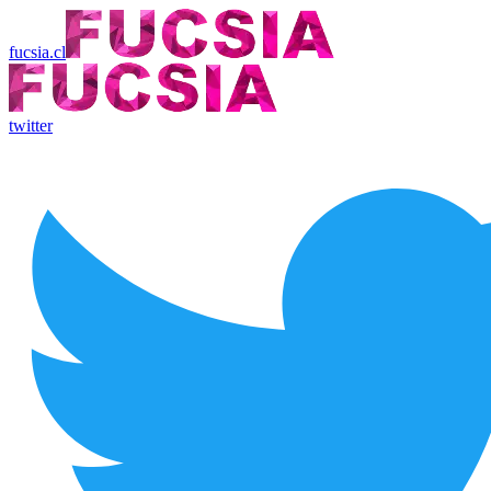
fucsia.cl
twitter