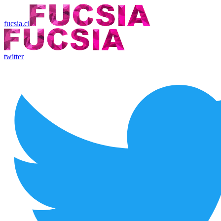
fucsia.cl
twitter