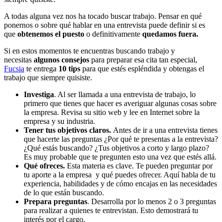
A todas alguna vez nos ha tocado buscar trabajo. Pensar en qué
ponernos o sobre qué hablar en una entrevista puede definir si es
que
obtenemos el puesto
o definitivamente
quedamos fuera.
Si en estos momentos te encuentras buscando trabajo y
necesitas
algunos consejos
para preparar esa cita tan especial,
Fucsia
te entrega
10 tips
para que estés espléndida y obtengas el
trabajo que siempre quisiste.
Investiga
. Al ser llamada a una entrevista de trabajo, lo
primero que tienes que hacer es averiguar algunas cosas sobre
la empresa. Revisa su sitio web y lee en Internet sobre la
empresa y su industria.
Tener tus objetivos claros.
Antes de ir a una entrevista tienes
que hacerte las preguntas ¿Por qué te presentas a la entrevista?
¿Qué estás buscando? ¿Tus objetivos a corto y largo plazo?
Es muy probable que te pregunten esto una vez que estés allá.
Qué ofreces.
Esta materia es clave. Te pueden preguntar por
tu aporte a la empresa y qué puedes ofrecer. Aquí habla de tu
experiencia, habilidades y de cómo encajas en las necesidades
de lo que están buscando.
Prepara preguntas
. Desarrolla por lo menos 2 o 3 preguntas
para realizar a quienes te entrevistan. Esto demostrará tu
interés por el cargo.