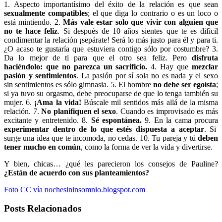
1. Aspecto importantísimo del éxito de la relación es que sean
sexualmente compatibles
; el que diga lo contrario o es un loco o
está mintiendo. 2.
Más vale estar solo que vivir con alguien que
no te hace
feliz
. Si después de 10 años sientes que te es difícil
condimentar la relación ¡sepárate! Será lo más justo para él y para ti.
¿O acaso te gustaría que estuviera contigo sólo por costumbre? 3.
Da lo mejor de ti para que el otro sea feliz. Pero
disfruta
haciéndolo: que no
parezca un sacrificio.
4. Hay que
mezclar
pasión y sentimientos
. La pasión por sí sola no es nada y el sexo
sin sentimientos es sólo gimnasia. 5. El hombre
no debe ser egoísta
;
si ya tuvo su orgasmo, debe preocuparse de que lo tenga también su
mujer. 6.
¡Ama la vida!
Búscale mil sentidos más allá de la misma
relación. 7.
No planifiquen el sexo
. Cuando es improvisado es más
excitante y entretenido. 8.
Sé espontánea.
9. En la cama procura
experimentar dentro de lo que estés dispuesta a aceptar
. Si
surge una idea que te incomoda, no cedas. 10. Tu pareja y tú
deben
tener mucho en común
, como la forma de ver la vida y divertirse.
Y bien, chicas… ¿qué les parecieron los consejos de Pauline?
¿Están de acuerdo con sus planteamientos?
Foto CC vía nochesininsomnio.blogspot.com
Posts Relacionados