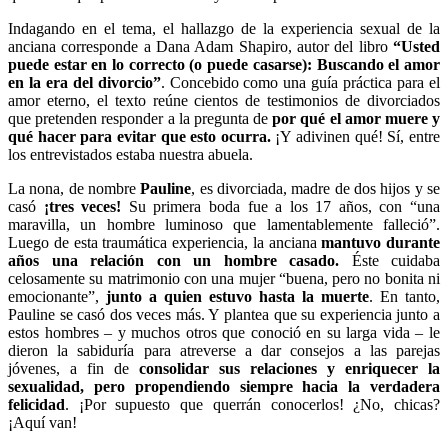
Indagando en el tema, el hallazgo de la experiencia sexual de la
anciana corresponde a Dana Adam Shapiro, autor del libro
“Usted
puede estar en lo correcto (o puede casarse): Buscando el amor
en la era del divorcio”
. Concebido como una guía práctica para el
amor eterno, el texto reúne cientos de testimonios de divorciados
que pretenden responder a la pregunta de
por qué el amor muere y
qué hacer para evitar que esto ocurra.
¡Y adivinen qué! Sí, entre
los entrevistados estaba nuestra abuela.
La nona, de nombre
Pauline
, es divorciada, madre de dos hijos y se
casó
¡tres veces!
Su primera boda fue a los 17 años, con “una
maravilla, un hombre luminoso que lamentablemente falleció”.
Luego de esta traumática experiencia, la anciana
mantuvo durante
años una relación con un hombre casado.
Éste cuidaba
celosamente su matrimonio con una mujer “buena, pero no bonita ni
emocionante”,
junto a quien estuvo hasta la muerte
. En tanto,
Pauline se casó dos veces más. Y plantea que su experiencia junto a
estos hombres – y muchos otros que conoció en su larga vida – le
dieron la sabiduría para atreverse a dar consejos a las parejas
jóvenes, a fin de
consolidar sus relaciones y enriquecer la
sexualidad, pero propendiendo siempre hacia la verdadera
felicidad
. ¡Por supuesto que querrán conocerlos! ¿No, chicas?
¡Aquí van!