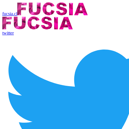
fucsia.cl
twitter