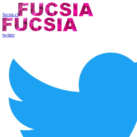
fucsia.cl
twitter