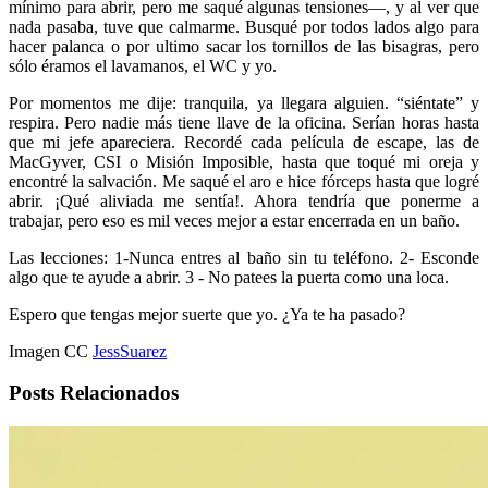
mínimo para abrir, pero me saqué algunas tensiones—, y al ver que
nada pasaba, tuve que calmarme. Busqué por todos lados algo para
hacer palanca o por ultimo sacar los tornillos de las bisagras, pero
sólo éramos el lavamanos, el WC y yo.
Por momentos me dije: tranquila, ya llegara alguien. “siéntate” y
respira. Pero nadie más tiene llave de la oficina. Serían horas hasta
que mi jefe apareciera. Recordé cada película de escape, las de
MacGyver, CSI o Misión Imposible, hasta que toqué mi oreja y
encontré la salvación. Me saqué el aro e hice fórceps hasta que logré
abrir. ¡Qué aliviada me sentía!. Ahora tendría que ponerme a
trabajar, pero eso es mil veces mejor a estar encerrada en un baño.
Las lecciones: 1-Nunca entres al baño sin tu teléfono. 2- Esconde
algo que te ayude a abrir. 3 - No patees la puerta como una loca.
Espero que tengas mejor suerte que yo. ¿Ya te ha pasado?
Imagen CC
JessSuarez
Posts Relacionados