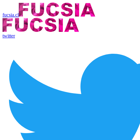
fucsia.cl
twitter