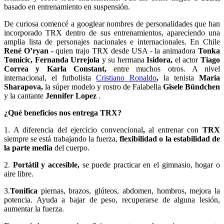
basado en entrenamiento en suspensión.
De curiosa comencé a googlear nombres de personalidades que han
incorporado TRX dentro de sus entrenamientos, apareciendo una
amplia lista de personajes nacionales e internacionales. En Chile
René O’ryan -
quien trajo TRX desde USA - la animadora
Tonka
Tomicic, Fernanda Urrejola
y
su hermana
Isidora,
el actor
Tiago
Correa y Karla Constant,
entre muchos otros. A nivel
internacional, el futbolista
Cristiano Ronaldo
,
la tenista
Maria
Sharapova,
la súper modelo y rostro de Falabella
Gisele Bündchen
y la cantante
Jennifer Lopez
.
¿Qué beneficios nos entrega TRX?
1. A diferencia del ejercicio convencional
,
al entrenar con
TRX
siempre se está trabajando la fuerza,
flexibilidad o la estabilidad de
la parte media
del cuerpo.
2.
Portátil y accesible,
se puede practicar en el gimnasio, hogar o
aire libre.
3.
Tonifica
piernas, brazos, glúteos, abdomen, hombros, mejora la
potencia. Ayuda a bajar de peso, recuperarse de alguna lesión,
aumentar la fuerza.