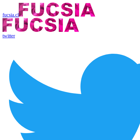
fucsia.cl
twitter