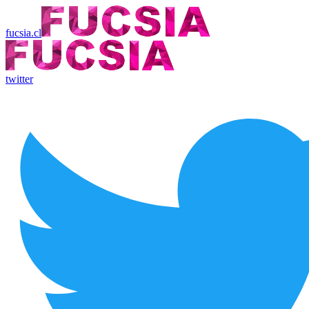
fucsia.cl
twitter