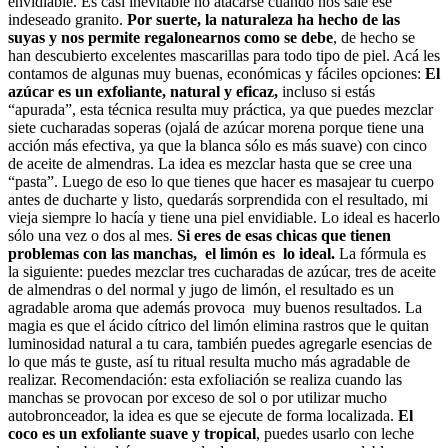
envidiable. Es casi inevitable no atacarse cuando nos sale ese
indeseado granito.
Por suerte, la naturaleza ha hecho de las
suyas y nos permite regalonearnos como se debe
, de hecho se
han descubierto excelentes mascarillas para todo tipo de piel. Acá les
contamos de algunas muy buenas, económicas y fáciles opciones:
El
azúcar es un exfoliante, natural y eficaz,
incluso si estás
“apurada”, esta técnica resulta muy práctica, ya que puedes mezclar
siete cucharadas soperas (ojalá de azúcar morena porque tiene una
acción más efectiva, ya que la blanca sólo es más suave) con cinco
de aceite de almendras. La idea es mezclar hasta que se cree una
“pasta”. Luego de eso lo que tienes que hacer es masajear tu cuerpo
antes de ducharte y listo, quedarás sorprendida con el resultado, mi
vieja siempre lo hacía y tiene una piel envidiable. Lo ideal es hacerlo
sólo una vez o dos al mes.
Si eres de esas chicas que tienen
problemas con las manchas, el limón es lo ideal.
La fórmula es
la siguiente: puedes mezclar tres cucharadas de azúcar, tres de aceite
de almendras o del normal y jugo de limón, el resultado es un
agradable aroma que además provoca muy buenos resultados. La
magia es que el ácido cítrico del limón elimina rastros que le quitan
luminosidad natural a tu cara, también puedes agregarle esencias de
lo que más te guste, así tu ritual resulta mucho más agradable de
realizar. Recomendación: esta exfoliación se realiza cuando las
manchas se provocan por exceso de sol o por utilizar mucho
autobronceador, la idea es que se ejecute de forma localizada.
El
coco es un exfoliante suave y tropical
, puedes usarlo con leche