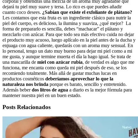
corporal y obtendrás una mezcla de un aroma muy agradable que
dejará tu piel muy suave y tersa. Lo rico es que puedes añadir
cuanto coco desees.
¿Sabían que existe el exfoliante de plátano?
Les contamos que esta fruta es un ingrediente clásico para nutrir la
piel del cuerpo, es delicioso, la ilumina y suaviza, ¿qué mejor? La
forma de prepararlo es sencilla, debes “machacar” el plátano y
mezclarlo con azúcar. Para que todo sea más efectivo cuida no dejar
el producto muy acuoso, luego aplícalo en la piel antes de la ducha y
enjuaga con agua caliente, quedarás con un aroma muy sensual. En
lo personal, tengo un dato muy bueno para dejar mi piel como a mi
me gusta, y aunque termine muerta el día la hago igual. Se trata de
una mascarilla de
miel con azúcar rubia
, de verdad es algo que me
funciona, me encanta como queda mi piel después de eso, se los
recomiendo totalmente. Más allá de gastar muchas lucas en
productos cosméticos
deberíamos aprovechar lo que la
naturaleza nos brinda
porque es barato, sencillo y entretenido.
Además beber
dos litros de agua
a diario es la mejor fórmula para
mantener nuestra piel en un buen estado.
Posts Relacionados