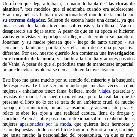
Un día en que llega a trabajar, su madre le habla de
''las chicas de
alambre''
, tres modelos que él admiraba cuando era adolescente.
Eran muy bellas y habían revolucionado el mundo de la moda con
su extrema delgadez
.
Salieron de escena hacía una década, ya que
una se suicido, la otra tuvo una sobredosis y la última - Vania -
desapareció sin dejar rastro. A pesar de que en su época se hicieron
varias entrevistas y reportajes sin llegar a determinar su paradero,
Jonathan y su madre piensan que - luego de tanto tiempo - sus
cercanos y familiares podrían ver el asunto desde una perspectiva
diferente. Por eso, nuestro querido Jon comienza una
investigación
en el mundo de la moda
, visitando a la familia y amores pasados
de Vania. A pesar de que el periodista trata de mantenerse imparcial,
no puede evitar involucrarse demasiado en la investigación.
Este libro me gusta mucho por su sentido del misterio y la búsqueda
de respuestas. Te hace ver un mundo que muchas veces - como
mujeres - anhelamos tener: fama, belleza, moda,
viajes
, pasarelas y
revistas de moda. Un sueño maravilloso, pero la realidad que te
presenta el libro no lo es: se trata de un ambiente cruel, de mucho
trabajo, discriminación, miradas acusadoras y ausencia de paz. El
relato te abre los ojos a una realidad caótica, llena de drogas y
suicidios. Además, abre paso para reflexionar sobre la realidad de las
mujeres
apasionadas por la moda
, que quieren lucir hermosas y
están dispuestas a todo con el fin de lograrlo. Por otra parte, también
me gusta mucho la personalidad del protagonista, ya que es muy