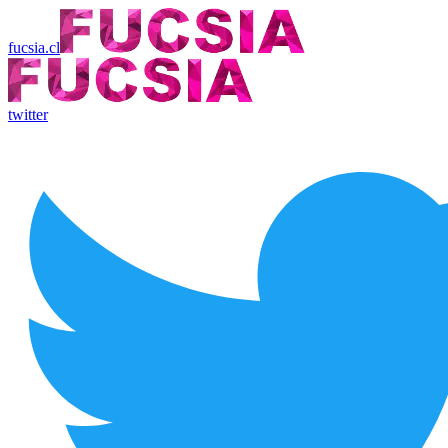
fucsia.cl
twitter