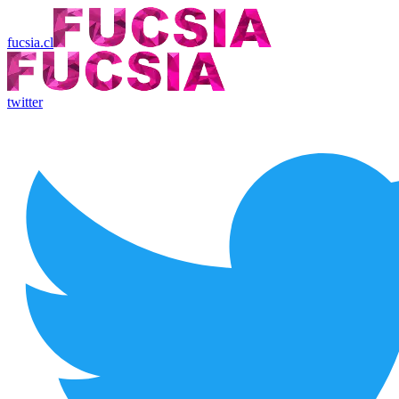
fucsia.cl
twitter