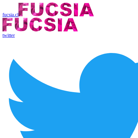
fucsia.cl
twitter