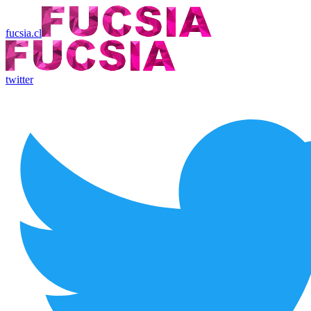
fucsia.cl
twitter