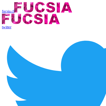
fucsia.cl
twitter