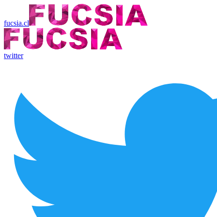
fucsia.cl
twitter