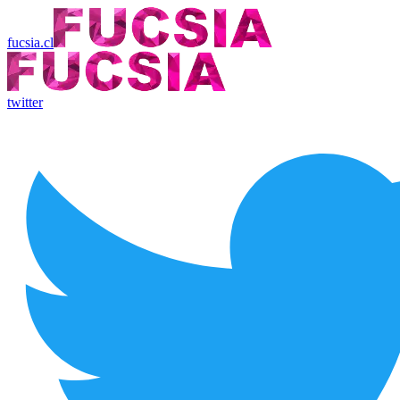
fucsia.cl
twitter