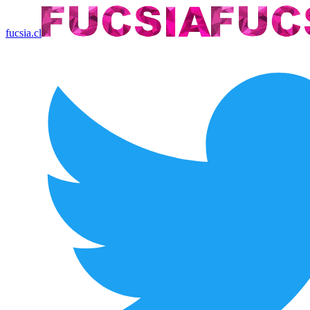
fucsia.cl