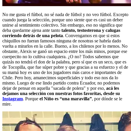
No me gusta el fútbol, no sé nada de fútbol y no veo fútbol. Excepto
cuando juega la selección, porque uno siente que es casi un deber
unirse al sentimiento colectivo. Sin embargo, eso no significa que
deba quedarme ajena ante tanto
talento, testosterona y calugas
corriendo detrás de una pelota
. Convengamos en que si estos
chiquillos no fueran famosos ninguna de nosotras se habría dado
vuelta a mirarlos en la calle. Bueno, a los chilenos por lo menos. No
obstante, Alexis se ganó un espacio entre los más minos, porque ese
cuerpecito no lo cultiva cualquiera. ¿O no? Todos sabemos que
quizás no tendrá el don de la palabra, pero sí que es un seco, que es
de Tocopilla, que fue súper pobre y que gracias a su esfuerzo y el de
su mamá hoy es uno de los jugadores más caros e importantes de
Chile. Pero hoy, amanecimos superficiales y todo eso nos da lo
mismo. Luego de ese lindo partido contra Ecuador, no podemos
dejar de pensar en aquella "sacada de polera" y por eso,
acá les
dejamos una selección con nuestras fotos favoritas, desde su
Instagram
. Porque
el Niño es “una maravilla”
, por dónde se le
mire.