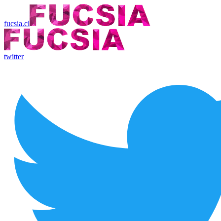
fucsia.cl
twitter