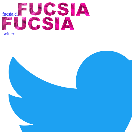
fucsia.cl
twitter