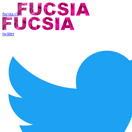
fucsia.cl
twitter