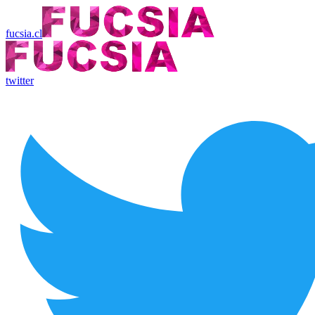
fucsia.cl
twitter